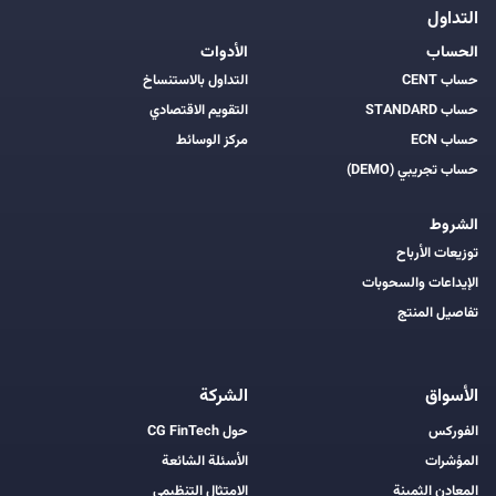
التداول
الحساب
الأدوات
حساب CENT
التداول بالاستنساخ
حساب STANDARD
التقويم الاقتصادي
حساب ECN
مركز الوسائط
حساب تجريبي (DEMO)
الشروط
توزيعات الأرباح
الإيداعات والسحوبات
تفاصيل المنتج
الأسواق
الشركة
الفوركس
حول CG FinTech
المؤشرات
الأسئلة الشائعة
المعادن الثمينة
الامتثال التنظيمي