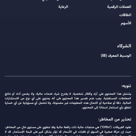
العملات الرقمية
الرعاية
الطاقات
الأسهم
الشركاء
الوسيط المعرف (IB)
تنويه:
يشتمل هذا المحتوى على آراء وأفكار شخصية. لا يقترح شراء خدمات مالية، ولا يضمن أداء أو نتائج
المعاملات المستقبلية. يجب عدم تفسير هذا المحتوى على أنه يحتوي على أي نوع من الاستشارات
المالية. دقة أو صلاحية أو اكتمال هذه المعلومات غير مضمونة، ولا تتحمل أي مسؤولية عن أي خسارة
تتعلق بأي استثمار استنادًا إلى المحتوى.
تحذير من المخاطر:
عقود الفروقات ("CFDs") هي منتجات مالية ذات رافعة مالية وقد تنطوي على مستوى عالٍ من المخاطر،
حيث إن حركة صغيرة في السوق أو تقلبات في الأسعار قد تؤثر بشكل كبير على قيمة الإستثمار. قد لا