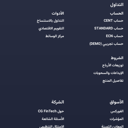
التداول
الحساب
الأدوات
حساب CENT
التداول بالاستنساخ
حساب STANDARD
التقويم الاقتصادي
حساب ECN
مركز الوسائط
حساب تجريبي (DEMO)
الشروط
توزيعات الأرباح
الإيداعات والسحوبات
تفاصيل المنتج
الأسواق
الشركة
الفوركس
حول CG FinTech
المؤشرات
الأسئلة الشائعة
المعادن الثمينة
الامتثال التنظيمي