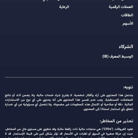
العملات الرقمية
الرعاية
الطاقات
الأسهم
الشركاء
الوسيط المعرف (IB)
تنويه:
يشتمل هذا المحتوى على آراء وأفكار شخصية. لا يقترح شراء خدمات مالية، ولا يضمن أداء أو نتائج
المعاملات المستقبلية. يجب عدم تفسير هذا المحتوى على أنه يحتوي على أي نوع من الاستشارات
المالية. دقة أو صلاحية أو اكتمال هذه المعلومات غير مضمونة، ولا تتحمل أي مسؤولية عن أي خسارة
تتعلق بأي استثمار استنادًا إلى المحتوى.
تحذير من المخاطر:
عقود الفروقات ("CFDs") هي منتجات مالية ذات رافعة مالية وقد تنطوي على مستوى عالٍ من المخاطر،
حيث إن حركة صغيرة في السوق أو تقلبات في الأسعار قد تؤثر بشكل كبير على قيمة الإستثمار. قد لا