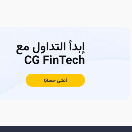
إبدأ التداول مع
CG FinTech
أنشئ حسابًا