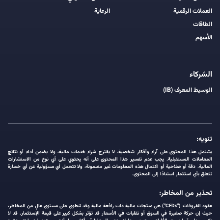
العملات الرقمية
الرعاية
الطاقات
الأسهم
الشركاء
الوسيط المعرف (IB)
تنويه:
يشتمل هذا المحتوى على آراء وأفكار شخصية. لا يقترح شراء خدمات مالية، ولا يضمن أداء أو نتائج
المعاملات المستقبلية. يجب عدم تفسير هذا المحتوى على أنه يحتوي على أي نوع من الاستشارات
المالية. دقة أو صلاحية أو اكتمال هذه المعلومات غير مضمونة، ولا تتحمل أي مسؤولية عن أي خسارة
تتعلق بأي استثمار استنادًا إلى المحتوى.
تحذير من المخاطر:
عقود الفروقات ("CFDs") هي منتجات مالية ذات رافعة مالية وقد تنطوي على مستوى عالٍ من المخاطر،
حيث إن حركة صغيرة في السوق أو تقلبات في الأسعار قد تؤثر بشكل كبير على قيمة الإستثمار. قد لا