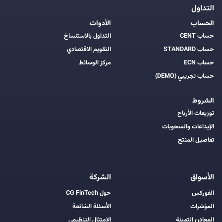
التداول
الحساب
الأدوات
حساب CENT
التداول بالاستنساخ
حساب STANDARD
التقويم الاقتصادي
حساب ECN
مركز الوسائط
حساب تجريبي (DEMO)
الشروط
توزيعات الأرباح
الإيداعات والسحوبات
تفاصيل المنتج
الأسواق
الشركة
الفوركس
حول CG FinTech
المؤشرات
الأسئلة الشائعة
المعادن الثمينة
الامتثال التنظيمي