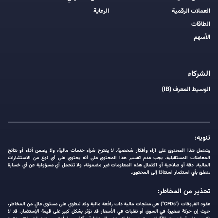
العملات الرقمية
الرعاية
الطاقات
الأسهم
الشركاء
الوسيط المعرف (IB)
تنويه:
يشتمل هذا المحتوى على آراء وأفكار شخصية. لا يقترح شراء خدمات مالية، ولا يضمن أداء أو نتائج
المعاملات المستقبلية. يجب عدم تفسير هذا المحتوى على أنه يحتوي على أي نوع من الاستشارات
المالية. دقة أو صلاحية أو اكتمال هذه المعلومات غير مضمونة، ولا تتحمل أي مسؤولية عن أي خسارة
تتعلق بأي استثمار استنادًا إلى المحتوى.
تحذير من المخاطر:
عقود الفروقات ("CFDs") هي منتجات مالية ذات رافعة مالية وقد تنطوي على مستوى عالٍ من المخاطر،
حيث إن حركة صغيرة في السوق أو تقلبات في الأسعار قد تؤثر بشكل كبير على قيمة الإستثمار. قد لا