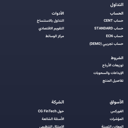
التداول
الحساب
الأدوات
حساب CENT
التداول بالاستنساخ
حساب STANDARD
التقويم الاقتصادي
حساب ECN
مركز الوسائط
حساب تجريبي (DEMO)
الشروط
توزيعات الأرباح
الإيداعات والسحوبات
تفاصيل المنتج
الأسواق
الشركة
الفوركس
حول CG FinTech
المؤشرات
الأسئلة الشائعة
المعادن الثمينة
الامتثال التنظيمي