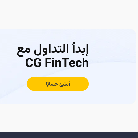
إبدأ التداول مع
CG FinTech
أنشئ حسابًا