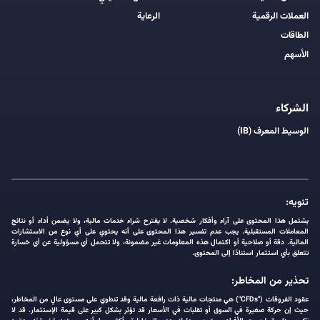
العملات الرقمية
الرعاية
الطاقات
الأسهم
الشركاء
الوسيط المعرف (IB)
تنويه:
يشتمل هذا المحتوى على آراء وأفكار شخصية. لا يقترح شراء خدمات مالية، ولا يضمن أداء أو نتائج
المعاملات المستقبلية. يجب عدم تفسير هذا المحتوى على أنه يحتوي على أي نوع من الاستشارات
المالية. دقة أو صلاحية أو اكتمال هذه المعلومات غير مضمونة، ولا تتحمل أي مسؤولية عن أي خسارة
تتعلق بأي استثمار استنادًا إلى المحتوى.
تحذير من المخاطر:
عقود الفروقات ("CFDs") هي منتجات مالية ذات رافعة مالية وقد تنطوي على مستوى عالٍ من المخاطر،
حيث إن حركة صغيرة في السوق أو تقلبات في الأسعار قد تؤثر بشكل كبير على قيمة الإستثمار. قد لا