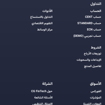
التداول
الحساب
الأدوات
حساب CENT
التداول بالاستنساخ
حساب STANDARD
التقويم الاقتصادي
حساب ECN
مركز الوسائط
حساب تجريبي (DEMO)
الشروط
توزيعات الأرباح
الإيداعات والسحوبات
تفاصيل المنتج
الأسواق
الشركة
الفوركس
حول CG FinTech
المؤشرات
الأسئلة الشائعة
المعادن الثمينة
الامتثال التنظيمي