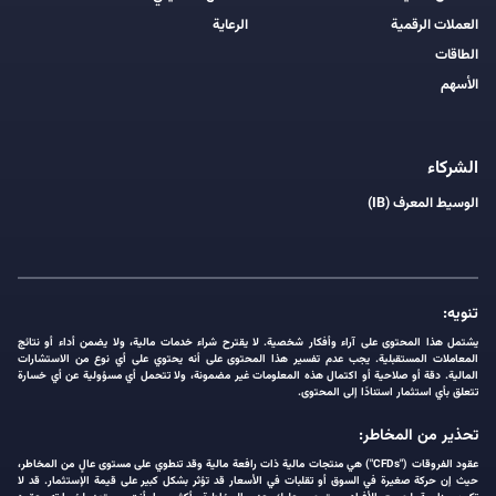
العملات الرقمية
الرعاية
الطاقات
الأسهم
الشركاء
الوسيط المعرف (IB)
تنويه:
يشتمل هذا المحتوى على آراء وأفكار شخصية. لا يقترح شراء خدمات مالية، ولا يضمن أداء أو نتائج
المعاملات المستقبلية. يجب عدم تفسير هذا المحتوى على أنه يحتوي على أي نوع من الاستشارات
المالية. دقة أو صلاحية أو اكتمال هذه المعلومات غير مضمونة، ولا تتحمل أي مسؤولية عن أي خسارة
تتعلق بأي استثمار استنادًا إلى المحتوى.
تحذير من المخاطر:
عقود الفروقات ("CFDs") هي منتجات مالية ذات رافعة مالية وقد تنطوي على مستوى عالٍ من المخاطر،
حيث إن حركة صغيرة في السوق أو تقلبات في الأسعار قد تؤثر بشكل كبير على قيمة الإستثمار. قد لا