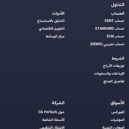
التداول
الحساب
الأدوات
حساب CENT
التداول بالاستنساخ
حساب STANDARD
التقويم الاقتصادي
حساب ECN
مركز الوسائط
حساب تجريبي (DEMO)
الشروط
توزيعات الأرباح
الإيداعات والسحوبات
تفاصيل المنتج
الأسواق
الشركة
الفوركس
حول CG FinTech
المؤشرات
الأسئلة الشائعة
المعادن الثمينة
الامتثال التنظيمي