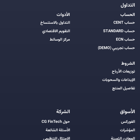
التداول
الحساب
الأدوات
حساب CENT
التداول بالاستنساخ
حساب STANDARD
التقويم الاقتصادي
حساب ECN
مركز الوسائط
حساب تجريبي (DEMO)
الشروط
توزيعات الأرباح
الإيداعات والسحوبات
تفاصيل المنتج
الأسواق
الشركة
الفوركس
حول CG FinTech
المؤشرات
الأسئلة الشائعة
المعادن الثمينة
الامتثال التنظيمي