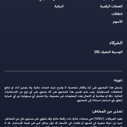
العملات الرقمية
الرعاية
الطاقات
الأسهم
الشركاء
الوسيط المعرف (IB)
تنويه:
يشتمل هذا المحتوى على آراء وأفكار شخصية. لا يقترح شراء خدمات مالية، ولا يضمن أداء أو نتائج
المعاملات المستقبلية. يجب عدم تفسير هذا المحتوى على أنه يحتوي على أي نوع من الاستشارات
المالية. دقة أو صلاحية أو اكتمال هذه المعلومات غير مضمونة، ولا تتحمل أي مسؤولية عن أي خسارة
تتعلق بأي استثمار استنادًا إلى المحتوى.
تحذير من المخاطر:
عقود الفروقات ("CFDs") هي منتجات مالية ذات رافعة مالية وقد تنطوي على مستوى عالٍ من المخاطر،
حيث إن حركة صغيرة في السوق أو تقلبات في الأسعار قد تؤثر بشكل كبير على قيمة الإستثمار. قد لا