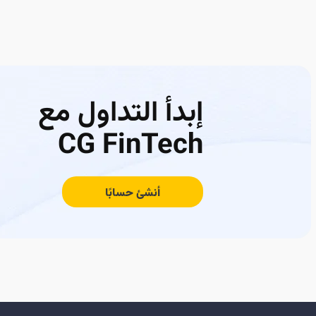
إبدأ التداول مع
CG FinTech
أنشئ حسابًا