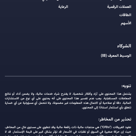
العملات الرقمية
الرعاية
الطاقات
الأسهم
الشركاء
الوسيط المعرف (IB)
تنويه:
يشتمل هذا المحتوى على آراء وأفكار شخصية. لا يقترح شراء خدمات مالية، ولا يضمن أداء أو نتائج
المعاملات المستقبلية. يجب عدم تفسير هذا المحتوى على أنه يحتوي على أي نوع من الاستشارات
المالية. دقة أو صلاحية أو اكتمال هذه المعلومات غير مضمونة، ولا تتحمل أي مسؤولية عن أي خسارة
تتعلق بأي استثمار استنادًا إلى المحتوى.
تحذير من المخاطر:
عقود الفروقات ("CFDs") هي منتجات مالية ذات رافعة مالية وقد تنطوي على مستوى عالٍ من المخاطر،
حيث إن حركة صغيرة في السوق أو تقلبات في الأسعار قد تؤثر بشكل كبير على قيمة الإستثمار. قد لا