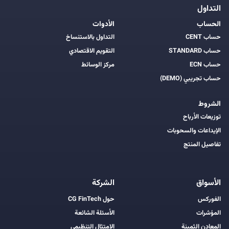
التداول
الحساب
الأدوات
حساب CENT
التداول بالاستنساخ
حساب STANDARD
التقويم الاقتصادي
حساب ECN
مركز الوسائط
حساب تجريبي (DEMO)
الشروط
توزيعات الأرباح
الإيداعات والسحوبات
تفاصيل المنتج
الأسواق
الشركة
الفوركس
حول CG FinTech
المؤشرات
الأسئلة الشائعة
المعادن الثمينة
الامتثال التنظيمي