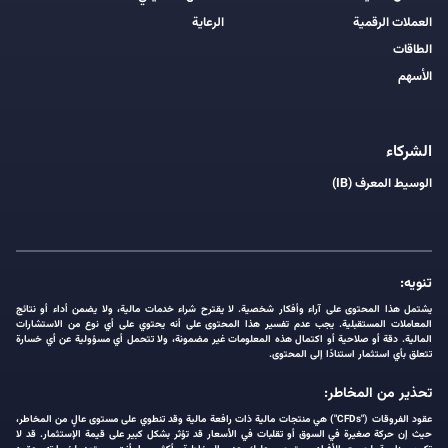
العملات الرقمية
الرعاية
الطاقات
الأسهم
الشركاء
الوسيط المعرف (IB)
تنويه:
يشتمل هذا المحتوى على آراء وأفكار شخصية. لا يقترح شراء خدمات مالية، ولا يضمن أداء أو نتائج
المعاملات المستقبلية. يجب عدم تفسير هذا المحتوى على أنه يحتوي على أي نوع من الاستشارات
المالية. دقة أو صلاحية أو اكتمال هذه المعلومات غير مضمونة، ولا تتحمل أي مسؤولية عن أي خسارة
تتعلق بأي استثمار استنادًا إلى المحتوى.
تحذير من المخاطر:
عقود الفروقات ("CFDs") هي منتجات مالية ذات رافعة مالية وقد تنطوي على مستوى عالٍ من المخاطر،
حيث إن حركة صغيرة في السوق أو تقلبات في الأسعار قد تؤثر بشكل كبير على قيمة الإستثمار. قد لا