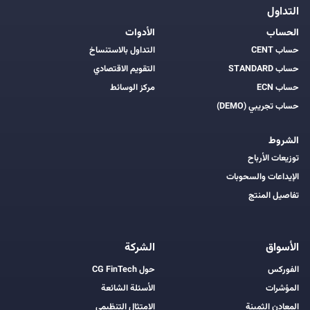
التداول
الحساب
الأدوات
حساب CENT
التداول بالاستنساخ
حساب STANDARD
التقويم الاقتصادي
حساب ECN
مركز الوسائط
حساب تجريبي (DEMO)
الشروط
توزيعات الأرباح
الإيداعات والسحوبات
تفاصيل المنتج
الأسواق
الشركة
الفوركس
حول CG FinTech
المؤشرات
الأسئلة الشائعة
المعادن الثمينة
الامتثال التنظيمي