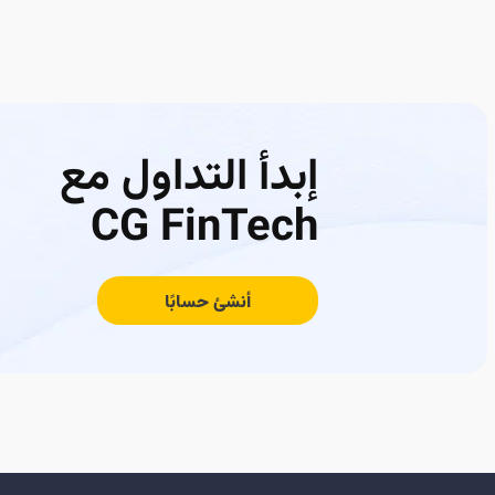
إبدأ التداول مع
CG FinTech
أنشئ حسابًا