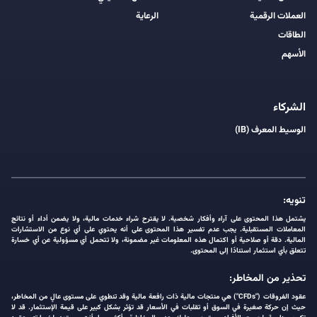
العملات الرقمية
الرعاية
الطاقات
الأسهم
الشركاء
الوسيط المعرف (IB)
تنويه:
يشتمل هذا المحتوى على آراء وأفكار شخصية. لا يقترح شراء خدمات مالية، ولا يضمن أداء أو نتائج
المعاملات المستقبلية. يجب عدم تفسير هذا المحتوى على أنه يحتوي على أي نوع من الاستشارات
المالية. دقة أو صلاحية أو اكتمال هذه المعلومات غير مضمونة، ولا تتحمل أي مسؤولية عن أي خسارة
تتعلق بأي استثمار استنادًا إلى المحتوى.
تحذير من المخاطر:
عقود الفروقات ("CFDs") هي منتجات مالية ذات رافعة مالية وقد تنطوي على مستوى عالٍ من المخاطر،
حيث إن حركة صغيرة في السوق أو تقلبات في الأسعار قد تؤثر بشكل كبير على قيمة الإستثمار. قد لا