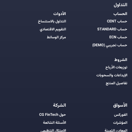
التداول
الحساب
الأدوات
حساب CENT
التداول بالاستنساخ
حساب STANDARD
التقويم الاقتصادي
حساب ECN
مركز الوسائط
حساب تجريبي (DEMO)
الشروط
توزيعات الأرباح
الإيداعات والسحوبات
تفاصيل المنتج
الأسواق
الشركة
الفوركس
حول CG FinTech
المؤشرات
الأسئلة الشائعة
المعادن الثمينة
الامتثال التنظيمي