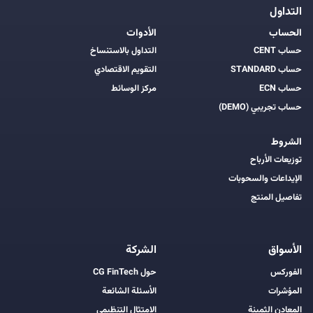
التداول
الحساب
الأدوات
حساب CENT
التداول بالاستنساخ
حساب STANDARD
التقويم الاقتصادي
حساب ECN
مركز الوسائط
حساب تجريبي (DEMO)
الشروط
توزيعات الأرباح
الإيداعات والسحوبات
تفاصيل المنتج
الأسواق
الشركة
الفوركس
حول CG FinTech
المؤشرات
الأسئلة الشائعة
المعادن الثمينة
الامتثال التنظيمي