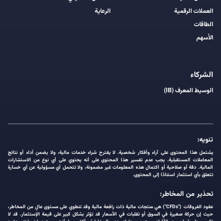
العملات الرقمية
الرعاية
الطاقات
الأسهم
الشركاء
الوسيط المعرف (IB)
تنويه:
يشتمل هذا المحتوى على آراء وأفكار شخصية. لا يقترح شراء خدمات مالية، ولا يضمن أداء أو نتائج
المعاملات المستقبلية. يجب عدم تفسير هذا المحتوى على أنه يحتوي على أي نوع من الاستشارات
المالية. دقة أو صلاحية أو اكتمال هذه المعلومات غير مضمونة، ولا تتحمل أي مسؤولية عن أي خسارة
تتعلق بأي استثمار استنادًا إلى المحتوى.
تحذير من المخاطر:
عقود الفروقات ("CFDs") هي منتجات مالية ذات رافعة مالية وقد تنطوي على مستوى عالٍ من المخاطر،
حيث إن حركة صغيرة في السوق أو تقلبات في الأسعار قد تؤثر بشكل كبير على قيمة الإستثمار. قد لا