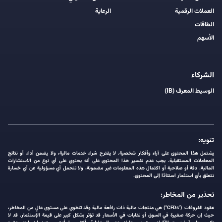
العملات الرقمية
الرعاية
الطاقات
الأسهم
الشركاء
الوسيط المعرف (IB)
تنويه:
يشتمل هذا المحتوى على آراء وأفكار شخصية. لا يقترح شراء خدمات مالية، ولا يضمن أداء أو نتائج
المعاملات المستقبلية. يجب عدم تفسير هذا المحتوى على أنه يحتوي على أي نوع من الاستشارات
المالية. دقة أو صلاحية أو اكتمال هذه المعلومات غير مضمونة، ولا تتحمل أي مسؤولية عن أي خسارة
تتعلق بأي استثمار استنادًا إلى المحتوى.
تحذير من المخاطر:
عقود الفروقات ("CFDs") هي منتجات مالية ذات رافعة مالية وقد تنطوي على مستوى عالٍ من المخاطر،
حيث إن حركة صغيرة في السوق أو تقلبات في الأسعار قد تؤثر بشكل كبير على قيمة الإستثمار. قد لا