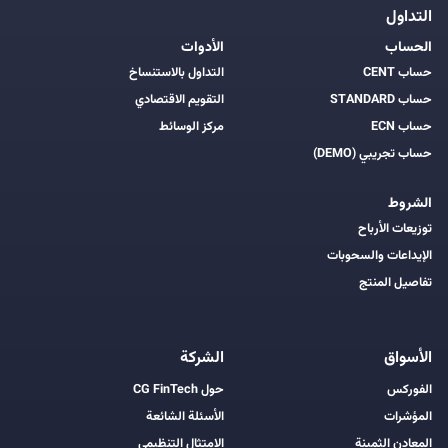
التداول
الحساب
الأدوات
حساب CENT
التداول بالاستنساخ
حساب STANDARD
التقويم الاقتصادي
حساب ECN
مركز الوسائط
حساب تجريبي (DEMO)
الشروط
توزيعات الأرباح
الإيداعات والسحوبات
تفاصيل المنتج
الأسواق
الشركة
الفوركس
حول CG FinTech
المؤشرات
الأسئلة الشائعة
المعادن الثمينة
الامتثال التنظيمي