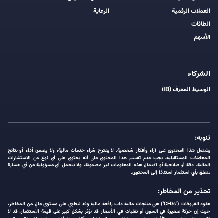
العملات الرقمية
الرعاية
الطاقات
الأسهم
الشركاء
الوسيط المعرف (IB)
تنويه:
يشتمل هذا المحتوى على آراء وأفكار شخصية. لا يقترح شراء خدمات مالية، ولا يضمن أداء أو نتائج
المعاملات المستقبلية. يجب عدم تفسير هذا المحتوى على أنه يحتوي على أي نوع من الاستشارات
المالية. دقة أو صلاحية أو اكتمال هذه المعلومات غير مضمونة، ولا تتحمل أي مسؤولية عن أي خسارة
تتعلق بأي استثمار استنادًا إلى المحتوى.
تحذير من المخاطر:
عقود الفروقات ("CFDs") هي منتجات مالية ذات رافعة مالية وقد تنطوي على مستوى عالٍ من المخاطر،
حيث إن حركة صغيرة في السوق أو تقلبات في الأسعار قد تؤثر بشكل كبير على قيمة الإستثمار. قد لا