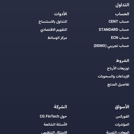
التداول
الحساب
الأدوات
حساب CENT
التداول بالاستنساخ
حساب STANDARD
التقويم الاقتصادي
حساب ECN
مركز الوسائط
حساب تجريبي (DEMO)
الشروط
توزيعات الأرباح
الإيداعات والسحوبات
تفاصيل المنتج
الأسواق
الشركة
الفوركس
حول CG FinTech
المؤشرات
الأسئلة الشائعة
المعادن الثمينة
الامتثال التنظيمي