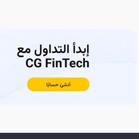
إبدأ التداول مع
CG FinTech
أنشئ حسابًا