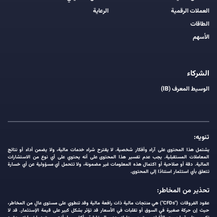
العملات الرقمية
الرعاية
الطاقات
الأسهم
الشركاء
الوسيط المعرف (IB)
تنويه:
يشتمل هذا المحتوى على آراء وأفكار شخصية. لا يقترح شراء خدمات مالية، ولا يضمن أداء أو نتائج
المعاملات المستقبلية. يجب عدم تفسير هذا المحتوى على أنه يحتوي على أي نوع من الاستشارات
المالية. دقة أو صلاحية أو اكتمال هذه المعلومات غير مضمونة، ولا تتحمل أي مسؤولية عن أي خسارة
تتعلق بأي استثمار استنادًا إلى المحتوى.
تحذير من المخاطر:
عقود الفروقات ("CFDs") هي منتجات مالية ذات رافعة مالية وقد تنطوي على مستوى عالٍ من المخاطر،
حيث إن حركة صغيرة في السوق أو تقلبات في الأسعار قد تؤثر بشكل كبير على قيمة الإستثمار. قد لا