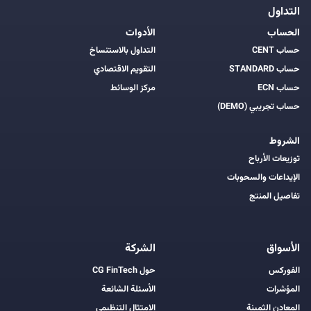
التداول
الحساب
الأدوات
حساب CENT
التداول بالاستنساخ
حساب STANDARD
التقويم الاقتصادي
حساب ECN
مركز الوسائط
حساب تجريبي (DEMO)
الشروط
توزيعات الأرباح
الإيداعات والسحوبات
تفاصيل المنتج
الأسواق
الشركة
الفوركس
حول CG FinTech
المؤشرات
الأسئلة الشائعة
المعادن الثمينة
الامتثال التنظيمي