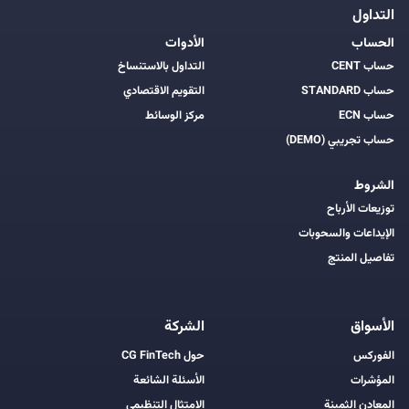
التداول
الحساب
الأدوات
حساب CENT
التداول بالاستنساخ
حساب STANDARD
التقويم الاقتصادي
حساب ECN
مركز الوسائط
حساب تجريبي (DEMO)
الشروط
توزيعات الأرباح
الإيداعات والسحوبات
تفاصيل المنتج
الأسواق
الشركة
الفوركس
حول CG FinTech
المؤشرات
الأسئلة الشائعة
المعادن الثمينة
الامتثال التنظيمي