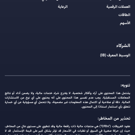
العملات الرقمية
الرعاية
الطاقات
الأسهم
الشركاء
الوسيط المعرف (IB)
تنويه:
يشتمل هذا المحتوى على آراء وأفكار شخصية. لا يقترح شراء خدمات مالية، ولا يضمن أداء أو نتائج
المعاملات المستقبلية. يجب عدم تفسير هذا المحتوى على أنه يحتوي على أي نوع من الاستشارات
المالية. دقة أو صلاحية أو اكتمال هذه المعلومات غير مضمونة، ولا تتحمل أي مسؤولية عن أي خسارة
تتعلق بأي استثمار استنادًا إلى المحتوى.
تحذير من المخاطر:
عقود الفروقات ("CFDs") هي منتجات مالية ذات رافعة مالية وقد تنطوي على مستوى عالٍ من المخاطر،
حيث إن حركة صغيرة في السوق أو تقلبات في الأسعار قد تؤثر بشكل كبير على قيمة الإستثمار. قد لا