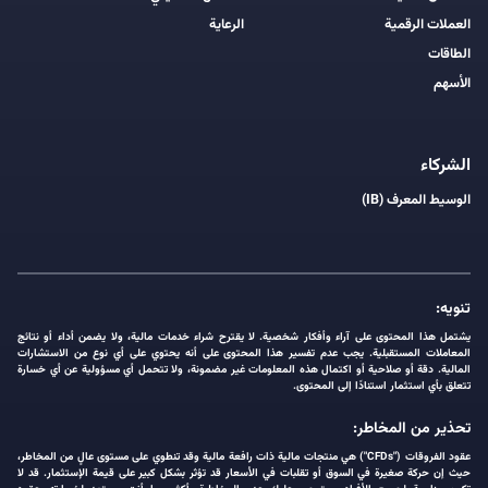
العملات الرقمية
الرعاية
الطاقات
الأسهم
الشركاء
الوسيط المعرف (IB)
تنويه:
يشتمل هذا المحتوى على آراء وأفكار شخصية. لا يقترح شراء خدمات مالية، ولا يضمن أداء أو نتائج
المعاملات المستقبلية. يجب عدم تفسير هذا المحتوى على أنه يحتوي على أي نوع من الاستشارات
المالية. دقة أو صلاحية أو اكتمال هذه المعلومات غير مضمونة، ولا تتحمل أي مسؤولية عن أي خسارة
تتعلق بأي استثمار استنادًا إلى المحتوى.
تحذير من المخاطر:
عقود الفروقات ("CFDs") هي منتجات مالية ذات رافعة مالية وقد تنطوي على مستوى عالٍ من المخاطر،
حيث إن حركة صغيرة في السوق أو تقلبات في الأسعار قد تؤثر بشكل كبير على قيمة الإستثمار. قد لا