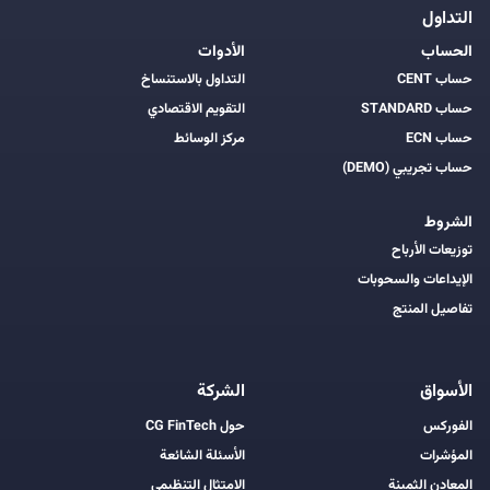
التداول
الحساب
الأدوات
حساب CENT
التداول بالاستنساخ
حساب STANDARD
التقويم الاقتصادي
حساب ECN
مركز الوسائط
حساب تجريبي (DEMO)
الشروط
توزيعات الأرباح
الإيداعات والسحوبات
تفاصيل المنتج
الأسواق
الشركة
الفوركس
حول CG FinTech
المؤشرات
الأسئلة الشائعة
المعادن الثمينة
الامتثال التنظيمي