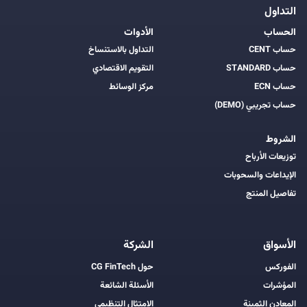
التداول
الحساب
الأدوات
حساب CENT
التداول بالاستنساخ
حساب STANDARD
التقويم الاقتصادي
حساب ECN
مركز الوسائط
حساب تجريبي (DEMO)
الشروط
توزيعات الأرباح
الإيداعات والسحوبات
تفاصيل المنتج
الأسواق
الشركة
الفوركس
حول CG FinTech
المؤشرات
الأسئلة الشائعة
المعادن الثمينة
الامتثال التنظيمي