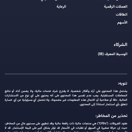
العملات الرقمية
الرعاية
الطاقات
الأسهم
الشركاء
الوسيط المعرف (IB)
تنويه:
يشتمل هذا المحتوى على آراء وأفكار شخصية. لا يقترح شراء خدمات مالية، ولا يضمن أداء أو نتائج
المعاملات المستقبلية. يجب عدم تفسير هذا المحتوى على أنه يحتوي على أي نوع من الاستشارات
المالية. دقة أو صلاحية أو اكتمال هذه المعلومات غير مضمونة، ولا تتحمل أي مسؤولية عن أي خسارة
تتعلق بأي استثمار استنادًا إلى المحتوى.
تحذير من المخاطر:
عقود الفروقات ("CFDs") هي منتجات مالية ذات رافعة مالية وقد تنطوي على مستوى عالٍ من المخاطر،
حيث إن حركة صغيرة في السوق أو تقلبات في الأسعار قد تؤثر بشكل كبير على قيمة الإستثمار. قد لا