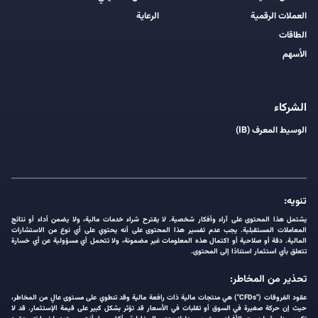
العملات الرقمية
الرعاية
الطاقات
الأسهم
الشركاء
الوسيط المعرف (IB)
تنويه:
يشتمل هذا المحتوى على آراء وأفكار شخصية. لا يقترح شراء خدمات مالية، ولا يضمن أداء أو نتائج
المعاملات المستقبلية. يجب عدم تفسير هذا المحتوى على أنه يحتوي على أي نوع من الاستشارات
المالية. دقة أو صلاحية أو اكتمال هذه المعلومات غير مضمونة، ولا تتحمل أي مسؤولية عن أي خسارة
تتعلق بأي استثمار استنادًا إلى المحتوى.
تحذير من المخاطر:
عقود الفروقات ("CFDs") هي منتجات مالية ذات رافعة مالية وقد تنطوي على مستوى عالٍ من المخاطر،
حيث إن حركة صغيرة في السوق أو تقلبات في الأسعار قد تؤثر بشكل كبير على قيمة الإستثمار. قد لا