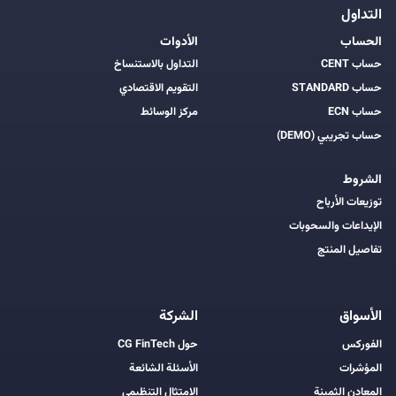
التداول
الحساب
الأدوات
حساب CENT
التداول بالاستنساخ
حساب STANDARD
التقويم الاقتصادي
حساب ECN
مركز الوسائط
حساب تجريبي (DEMO)
الشروط
توزيعات الأرباح
الإيداعات والسحوبات
تفاصيل المنتج
الأسواق
الشركة
الفوركس
حول CG FinTech
المؤشرات
الأسئلة الشائعة
المعادن الثمينة
الامتثال التنظيمي