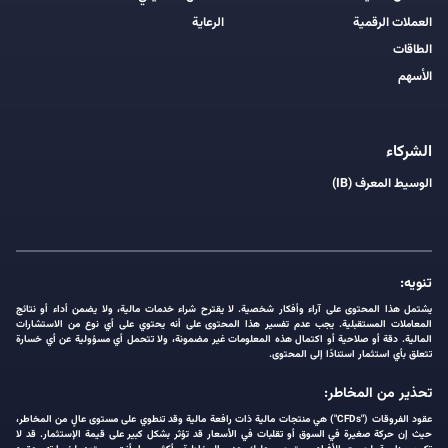
العملات الرقمية
الرعاية
الطاقات
الأسهم
الشركاء
الوسيط المعرف (IB)
تنويه:
يشتمل هذا المحتوى على آراء وأفكار شخصية. لا يقترح شراء خدمات مالية، ولا يضمن أداء أو نتائج
المعاملات المستقبلية. يجب عدم تفسير هذا المحتوى على أنه يحتوي على أي نوع من الاستشارات
المالية. دقة أو صلاحية أو اكتمال هذه المعلومات غير مضمونة، ولا تتحمل أي مسؤولية عن أي خسارة
تتعلق بأي استثمار استنادًا إلى المحتوى.
تحذير من المخاطر:
عقود الفروقات ("CFDs") هي منتجات مالية ذات رافعة مالية وقد تنطوي على مستوى عالٍ من المخاطر،
حيث إن حركة صغيرة في السوق أو تقلبات في الأسعار قد تؤثر بشكل كبير على قيمة الإستثمار. قد لا