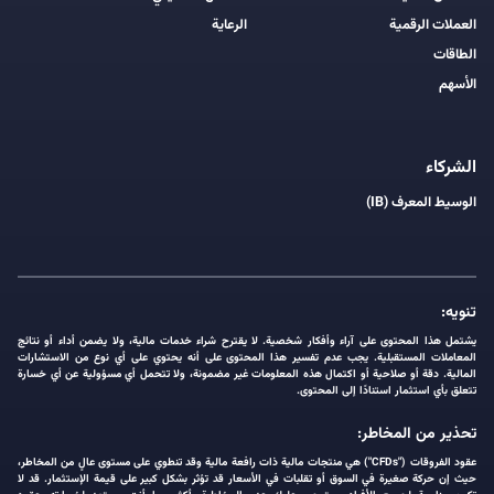
العملات الرقمية
الرعاية
الطاقات
الأسهم
الشركاء
الوسيط المعرف (IB)
تنويه:
يشتمل هذا المحتوى على آراء وأفكار شخصية. لا يقترح شراء خدمات مالية، ولا يضمن أداء أو نتائج
المعاملات المستقبلية. يجب عدم تفسير هذا المحتوى على أنه يحتوي على أي نوع من الاستشارات
المالية. دقة أو صلاحية أو اكتمال هذه المعلومات غير مضمونة، ولا تتحمل أي مسؤولية عن أي خسارة
تتعلق بأي استثمار استنادًا إلى المحتوى.
تحذير من المخاطر:
عقود الفروقات ("CFDs") هي منتجات مالية ذات رافعة مالية وقد تنطوي على مستوى عالٍ من المخاطر،
حيث إن حركة صغيرة في السوق أو تقلبات في الأسعار قد تؤثر بشكل كبير على قيمة الإستثمار. قد لا