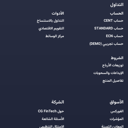
التداول
الحساب
الأدوات
حساب CENT
التداول بالاستنساخ
حساب STANDARD
التقويم الاقتصادي
حساب ECN
مركز الوسائط
حساب تجريبي (DEMO)
الشروط
توزيعات الأرباح
الإيداعات والسحوبات
تفاصيل المنتج
الأسواق
الشركة
الفوركس
حول CG FinTech
المؤشرات
الأسئلة الشائعة
المعادن الثمينة
الامتثال التنظيمي