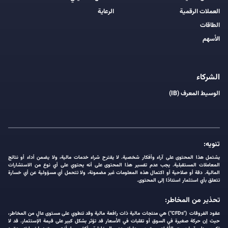
العملات الرقمية
الرعاية
الطاقات
الأسهم
الشركاء
الوسيط المعرف (IB)
تنويه:
يشتمل هذا المحتوى على آراء وأفكار شخصية. لا يقترح شراء خدمات مالية، ولا يضمن أداء أو نتائج
المعاملات المستقبلية. يجب عدم تفسير هذا المحتوى على أنه يحتوي على أي نوع من الاستشارات
المالية. دقة أو صلاحية أو اكتمال هذه المعلومات غير مضمونة، ولا تتحمل أي مسؤولية عن أي خسارة
تتعلق بأي استثمار استنادًا إلى المحتوى.
تحذير من المخاطر:
عقود الفروقات ("CFDs") هي منتجات مالية ذات رافعة مالية وقد تنطوي على مستوى عالٍ من المخاطر،
حيث إن حركة صغيرة في السوق أو تقلبات في الأسعار قد تؤثر بشكل كبير على قيمة الإستثمار. قد لا