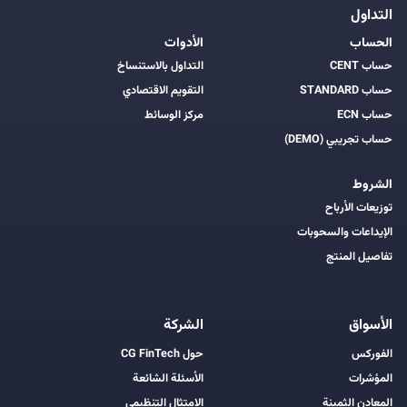
التداول
الحساب
الأدوات
حساب CENT
التداول بالاستنساخ
حساب STANDARD
التقويم الاقتصادي
حساب ECN
مركز الوسائط
حساب تجريبي (DEMO)
الشروط
توزيعات الأرباح
الإيداعات والسحوبات
تفاصيل المنتج
الأسواق
الشركة
الفوركس
حول CG FinTech
المؤشرات
الأسئلة الشائعة
المعادن الثمينة
الامتثال التنظيمي