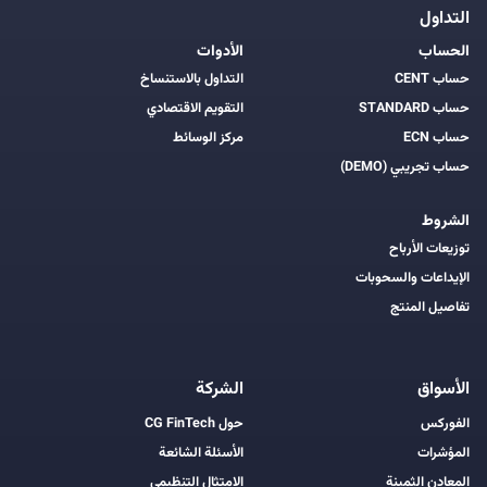
التداول
الحساب
الأدوات
حساب CENT
التداول بالاستنساخ
حساب STANDARD
التقويم الاقتصادي
حساب ECN
مركز الوسائط
حساب تجريبي (DEMO)
الشروط
توزيعات الأرباح
الإيداعات والسحوبات
تفاصيل المنتج
الأسواق
الشركة
الفوركس
حول CG FinTech
المؤشرات
الأسئلة الشائعة
المعادن الثمينة
الامتثال التنظيمي