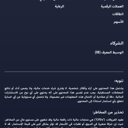
العملات الرقمية
الرعاية
الطاقات
الأسهم
الشركاء
الوسيط المعرف (IB)
تنويه:
يشتمل هذا المحتوى على آراء وأفكار شخصية. لا يقترح شراء خدمات مالية، ولا يضمن أداء أو نتائج
المعاملات المستقبلية. يجب عدم تفسير هذا المحتوى على أنه يحتوي على أي نوع من الاستشارات
المالية. دقة أو صلاحية أو اكتمال هذه المعلومات غير مضمونة، ولا تتحمل أي مسؤولية عن أي خسارة
تتعلق بأي استثمار استنادًا إلى المحتوى.
تحذير من المخاطر:
عقود الفروقات ("CFDs") هي منتجات مالية ذات رافعة مالية وقد تنطوي على مستوى عالٍ من المخاطر،
حيث إن حركة صغيرة في السوق أو تقلبات في الأسعار قد تؤثر بشكل كبير على قيمة الإستثمار. قد لا