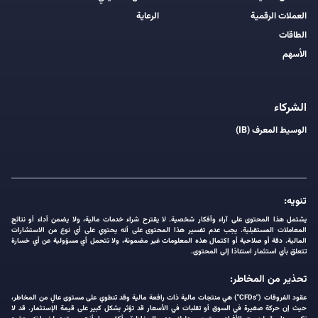
العملات الرقمية
الرعاية
الطاقات
الأسهم
الشركاء
الوسيط المعرف (IB)
تنويه:
يشتمل هذا المحتوى على آراء وأفكار شخصية. لا يقترح شراء خدمات مالية، ولا يضمن أداء أو نتائج
المعاملات المستقبلية. يجب عدم تفسير هذا المحتوى على أنه يحتوي على أي نوع من الاستشارات
المالية. دقة أو صلاحية أو اكتمال هذه المعلومات غير مضمونة، ولا تتحمل أي مسؤولية عن أي خسارة
تتعلق بأي استثمار استنادًا إلى المحتوى.
تحذير من المخاطر:
عقود الفروقات ("CFDs") هي منتجات مالية ذات رافعة مالية وقد تنطوي على مستوى عالٍ من المخاطر،
حيث إن حركة صغيرة في السوق أو تقلبات في الأسعار قد تؤثر بشكل كبير على قيمة الإستثمار. قد لا