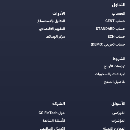
التداول
الحساب
الأدوات
حساب CENT
التداول بالاستنساخ
حساب STANDARD
التقويم الاقتصادي
حساب ECN
مركز الوسائط
حساب تجريبي (DEMO)
الشروط
توزيعات الأرباح
الإيداعات والسحوبات
تفاصيل المنتج
الأسواق
الشركة
الفوركس
حول CG FinTech
المؤشرات
الأسئلة الشائعة
المعادن الثمينة
الامتثال التنظيمي