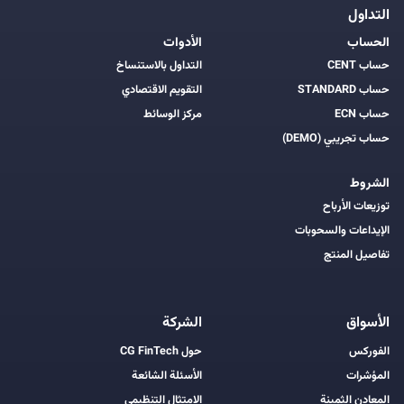
التداول
الحساب
الأدوات
حساب CENT
التداول بالاستنساخ
حساب STANDARD
التقويم الاقتصادي
حساب ECN
مركز الوسائط
حساب تجريبي (DEMO)
الشروط
توزيعات الأرباح
الإيداعات والسحوبات
تفاصيل المنتج
الأسواق
الشركة
الفوركس
حول CG FinTech
المؤشرات
الأسئلة الشائعة
المعادن الثمينة
الامتثال التنظيمي