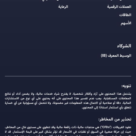
العملات الرقمية
الرعاية
الطاقات
الأسهم
الشركاء
الوسيط المعرف (IB)
تنويه:
يشتمل هذا المحتوى على آراء وأفكار شخصية. لا يقترح شراء خدمات مالية، ولا يضمن أداء أو نتائج
المعاملات المستقبلية. يجب عدم تفسير هذا المحتوى على أنه يحتوي على أي نوع من الاستشارات
المالية. دقة أو صلاحية أو اكتمال هذه المعلومات غير مضمونة، ولا تتحمل أي مسؤولية عن أي خسارة
تتعلق بأي استثمار استنادًا إلى المحتوى.
تحذير من المخاطر:
عقود الفروقات ("CFDs") هي منتجات مالية ذات رافعة مالية وقد تنطوي على مستوى عالٍ من المخاطر،
حيث إن حركة صغيرة في السوق أو تقلبات في الأسعار قد تؤثر بشكل كبير على قيمة الإستثمار. قد لا