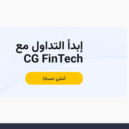
إبدأ التداول مع
CG FinTech
أنشئ حسابًا