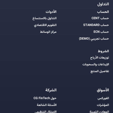
التداول
الحساب
الأدوات
حساب CENT
التداول بالاستنساخ
حساب STANDARD
التقويم الاقتصادي
حساب ECN
مركز الوسائط
حساب تجريبي (DEMO)
الشروط
توزيعات الأرباح
الإيداعات والسحوبات
تفاصيل المنتج
الأسواق
الشركة
الفوركس
حول CG FinTech
المؤشرات
الأسئلة الشائعة
المعادن الثمينة
الامتثال التنظيمي