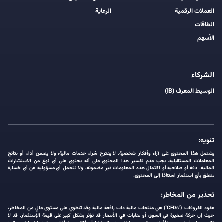
العملات الرقمية
الرعاية
الطاقات
الأسهم
الشركاء
الوسيط المعرف (IB)
تنويه:
يشتمل هذا المحتوى على آراء وأفكار شخصية. لا يقترح شراء خدمات مالية، ولا يضمن أداء أو نتائج
المعاملات المستقبلية. يجب عدم تفسير هذا المحتوى على أنه يحتوي على أي نوع من الاستشارات
المالية. دقة أو صلاحية أو اكتمال هذه المعلومات غير مضمونة، ولا تتحمل أي مسؤولية عن أي خسارة
تتعلق بأي استثمار استنادًا إلى المحتوى.
تحذير من المخاطر:
عقود الفروقات ("CFDs") هي منتجات مالية ذات رافعة مالية وقد تنطوي على مستوى عالٍ من المخاطر،
حيث إن حركة صغيرة في السوق أو تقلبات في الأسعار قد تؤثر بشكل كبير على قيمة الإستثمار. قد لا