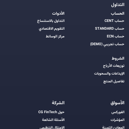
التداول
الحساب
الأدوات
حساب CENT
التداول بالاستنساخ
حساب STANDARD
التقويم الاقتصادي
حساب ECN
مركز الوسائط
حساب تجريبي (DEMO)
الشروط
توزيعات الأرباح
الإيداعات والسحوبات
تفاصيل المنتج
الأسواق
الشركة
الفوركس
حول CG FinTech
المؤشرات
الأسئلة الشائعة
المعادن الثمينة
الامتثال التنظيمي