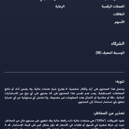
العملات الرقمية
الرعاية
الطاقات
الأسهم
الشركاء
الوسيط المعرف (IB)
تنويه:
يشتمل هذا المحتوى على آراء وأفكار شخصية. لا يقترح شراء خدمات مالية، ولا يضمن أداء أو نتائج
المعاملات المستقبلية. يجب عدم تفسير هذا المحتوى على أنه يحتوي على أي نوع من الاستشارات
المالية. دقة أو صلاحية أو اكتمال هذه المعلومات غير مضمونة، ولا تتحمل أي مسؤولية عن أي خسارة
تتعلق بأي استثمار استنادًا إلى المحتوى.
تحذير من المخاطر:
عقود الفروقات ("CFDs") هي منتجات مالية ذات رافعة مالية وقد تنطوي على مستوى عالٍ من المخاطر،
حيث إن حركة صغيرة في السوق أو تقلبات في الأسعار قد تؤثر بشكل كبير على قيمة الإستثمار. قد لا