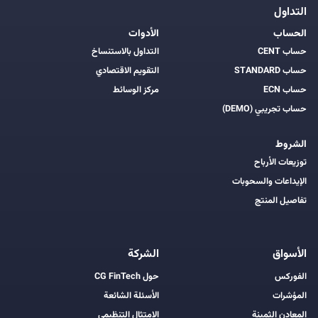
التداول
الحساب
الأدوات
حساب CENT
التداول بالاستنساخ
حساب STANDARD
التقويم الاقتصادي
حساب ECN
مركز الوسائط
حساب تجريبي (DEMO)
الشروط
توزيعات الأرباح
الإيداعات والسحوبات
تفاصيل المنتج
الأسواق
الشركة
الفوركس
حول CG FinTech
المؤشرات
الأسئلة الشائعة
المعادن الثمينة
الامتثال التنظيمي