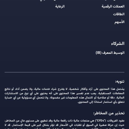
العملات الرقمية
الرعاية
الطاقات
الأسهم
الشركاء
الوسيط المعرف (IB)
تنويه:
يشتمل هذا المحتوى على آراء وأفكار شخصية. لا يقترح شراء خدمات مالية، ولا يضمن أداء أو نتائج
المعاملات المستقبلية. يجب عدم تفسير هذا المحتوى على أنه يحتوي على أي نوع من الاستشارات
المالية. دقة أو صلاحية أو اكتمال هذه المعلومات غير مضمونة، ولا تتحمل أي مسؤولية عن أي خسارة
تتعلق بأي استثمار استنادًا إلى المحتوى.
تحذير من المخاطر:
عقود الفروقات ("CFDs") هي منتجات مالية ذات رافعة مالية وقد تنطوي على مستوى عالٍ من المخاطر،
حيث إن حركة صغيرة في السوق أو تقلبات في الأسعار قد تؤثر بشكل كبير على قيمة الإستثمار. قد لا