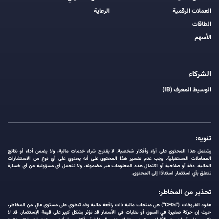
العملات الرقمية
الرعاية
الطاقات
الأسهم
الشركاء
الوسيط المعرف (IB)
تنويه:
يشتمل هذا المحتوى على آراء وأفكار شخصية. لا يقترح شراء خدمات مالية، ولا يضمن أداء أو نتائج
المعاملات المستقبلية. يجب عدم تفسير هذا المحتوى على أنه يحتوي على أي نوع من الاستشارات
المالية. دقة أو صلاحية أو اكتمال هذه المعلومات غير مضمونة، ولا تتحمل أي مسؤولية عن أي خسارة
تتعلق بأي استثمار استنادًا إلى المحتوى.
تحذير من المخاطر:
عقود الفروقات ("CFDs") هي منتجات مالية ذات رافعة مالية وقد تنطوي على مستوى عالٍ من المخاطر،
حيث إن حركة صغيرة في السوق أو تقلبات في الأسعار قد تؤثر بشكل كبير على قيمة الإستثمار. قد لا