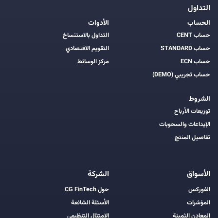
التداول
الحساب
الأدوات
حساب CENT
التداول بالاستنساخ
حساب STANDARD
التقويم الاقتصادي
حساب ECN
مركز الوسائط
حساب تجريبي (DEMO)
الشروط
توزيعات الأرباح
الإيداعات والسحوبات
تفاصيل المنتج
الأسواق
الشركة
الفوركس
حول CG FinTech
المؤشرات
الأسئلة الشائعة
المعادن الثمينة
الامتثال التنظيمي