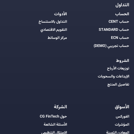
التداول
الحساب
الأدوات
حساب CENT
التداول بالاستنساخ
حساب STANDARD
التقويم الاقتصادي
حساب ECN
مركز الوسائط
حساب تجريبي (DEMO)
الشروط
توزيعات الأرباح
الإيداعات والسحوبات
تفاصيل المنتج
الأسواق
الشركة
الفوركس
حول CG FinTech
المؤشرات
الأسئلة الشائعة
المعادن الثمينة
الامتثال التنظيمي