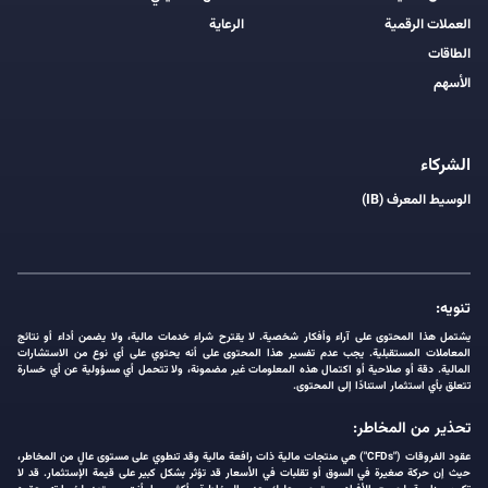
العملات الرقمية
الرعاية
الطاقات
الأسهم
الشركاء
الوسيط المعرف (IB)
تنويه:
يشتمل هذا المحتوى على آراء وأفكار شخصية. لا يقترح شراء خدمات مالية، ولا يضمن أداء أو نتائج
المعاملات المستقبلية. يجب عدم تفسير هذا المحتوى على أنه يحتوي على أي نوع من الاستشارات
المالية. دقة أو صلاحية أو اكتمال هذه المعلومات غير مضمونة، ولا تتحمل أي مسؤولية عن أي خسارة
تتعلق بأي استثمار استنادًا إلى المحتوى.
تحذير من المخاطر:
عقود الفروقات ("CFDs") هي منتجات مالية ذات رافعة مالية وقد تنطوي على مستوى عالٍ من المخاطر،
حيث إن حركة صغيرة في السوق أو تقلبات في الأسعار قد تؤثر بشكل كبير على قيمة الإستثمار. قد لا