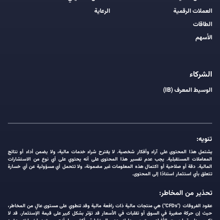
العملات الرقمية
الرعاية
الطاقات
الأسهم
الشركاء
الوسيط المعرف (IB)
تنويه:
يشتمل هذا المحتوى على آراء وأفكار شخصية. لا يقترح شراء خدمات مالية، ولا يضمن أداء أو نتائج
المعاملات المستقبلية. يجب عدم تفسير هذا المحتوى على أنه يحتوي على أي نوع من الاستشارات
المالية. دقة أو صلاحية أو اكتمال هذه المعلومات غير مضمونة، ولا تتحمل أي مسؤولية عن أي خسارة
تتعلق بأي استثمار استنادًا إلى المحتوى.
تحذير من المخاطر:
عقود الفروقات ("CFDs") هي منتجات مالية ذات رافعة مالية وقد تنطوي على مستوى عالٍ من المخاطر،
حيث إن حركة صغيرة في السوق أو تقلبات في الأسعار قد تؤثر بشكل كبير على قيمة الإستثمار. قد لا