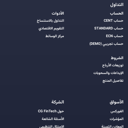
التداول
الحساب
الأدوات
حساب CENT
التداول بالاستنساخ
حساب STANDARD
التقويم الاقتصادي
حساب ECN
مركز الوسائط
حساب تجريبي (DEMO)
الشروط
توزيعات الأرباح
الإيداعات والسحوبات
تفاصيل المنتج
الأسواق
الشركة
الفوركس
حول CG FinTech
المؤشرات
الأسئلة الشائعة
المعادن الثمينة
الامتثال التنظيمي