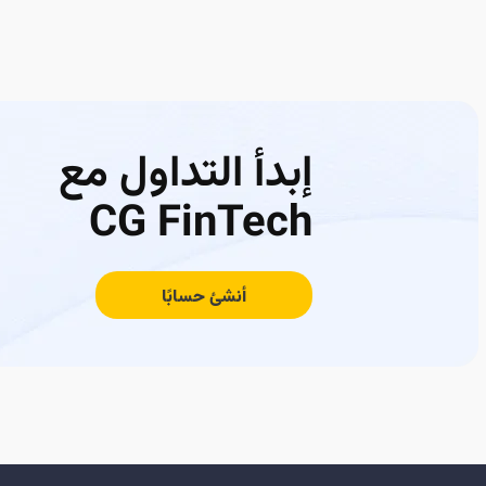
إبدأ التداول مع
CG FinTech
أنشئ حسابًا