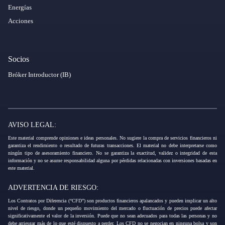
Energías
Acciones
Socios
Bróker Introductor (IB)
AVISO LEGAL:
Este material comprende opiniones e ideas personales. No sugiere la compra de servicios financieros ni
garantiza el rendimiento o resultado de futuras transacciones. El material no debe interpretarse como
ningún tipo de asesoramiento financiero. No se garantiza la exactitud, validez o integridad de esta
información y no se asume responsabilidad alguna por pérdidas relacionadas con inversiones basadas en
este material.
ADVERTENCIA DE RIESGO:
Los Contratos por Diferencia (“CFD”) son productos financieros apalancados y pueden implicar un alto
nivel de riesgo, donde un pequeño movimiento del mercado o fluctuación de precios puede afectar
significativamente el valor de la inversión. Puede que no sean adecuados para todas las personas y no
debe arriesgar más de lo que esté dispuesto a perder. Los CFD no se negocian en ninguna bolsa y son