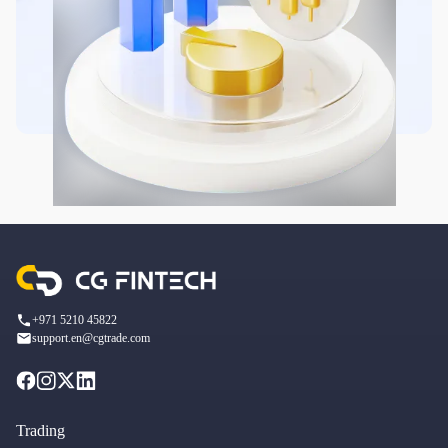
+971 5210 45822
support.en@cgtrade.com
Trading