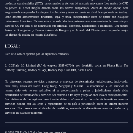
productos extrabursátiles (OTC), cuyos precios se derivan del mercado subyacente. Los traders de CFD
no poseen ni tienen ningún derecho sobre los activos subyacentes. Antes de decidir operar, debe
asegurarse de comprender los riesgos involucrados y tener en cuenta su nivel de experiencia en trading.
Debe obtener asesoramiento financiero, legal y fiscal independiente antes de operar con cualquier
instrumento financiero. Nada en este sitio web debe interpretarse como asesoramiento de inversión por
parte de CG FinTech ni de ninguna de sus afiliadas, directores, funcionarios o empleados. Lea nuestro
Aviso de Divulgación y Reconocimiento de Riesgos y el Acuerdo del Cliente para comprender mejor
los riesgos de trading en nuestra plataforma.
LEGAL:
Este sitio web es operado por las siguientes entidades:
2. CGTrade LC Limited (N.º de empresa 2025-00724), con domicilio social en Planta Baja, The
Sotheby Building, Rodney Village, Rodney Bay, Gros-Islet, Santa Lucía.
No ofrecemos nuestros servicios a personas o empresas de determinadas jurisdicciones, incluyendo,
entre otras, Corea del Norte, Hong Kong, Singapur y Malasia. La información y los servicios de
nuestro sitio web no son aplicables ni se proporcionarán a países o jurisdicciones donde dicha
distribución de información y servicios sea contraria a las leyes y regulaciones locales correspondientes.
Los visitantes de las regiones mencionadas deben confirmar si su decisión de invertir en nuestros
servicios cumple con las leyes y regulaciones de su país o jurisdicción antes de utilizar nuestros
servicios. Nos reservamos el derecho de modificar, enmendar o discontinuar nuestros productos y
servicios en cualquier momento.
© 2026 CG FinTech Todos los derechos reservados.