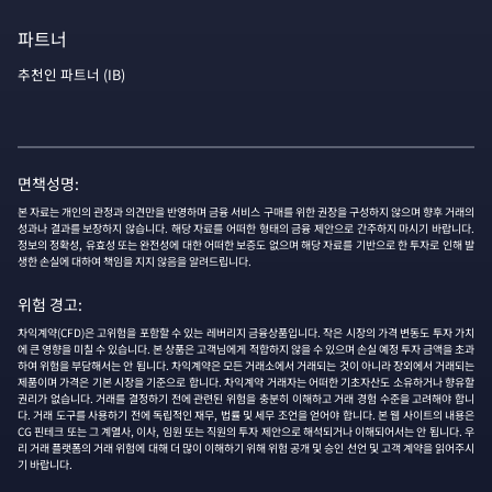
파트너
추천인 파트너 (IB)
면책성명:
본 자료는 개인의 관정과 의견만을 반영하며 금융 서비스 구매를 위한 권장을 구성하지 않으며 향후 거래의
성과나 결과를 보장하지 않습니다. 해당 자료를 어떠한 형태의 금융 제안으로 간주하지 마시기 바랍니다.
정보의 정확성, 유효성 또는 완전성에 대한 어떠한 보증도 없으며 해당 자료를 기반으로 한 투자로 인해 발
생한 손실에 대하여 책임을 지지 않음을 알려드립니다.
위험 경고:
차익계약(CFD)은 고위험을 포함할 수 있는 레버리지 금융상품입니다. 작은 시장의 가격 변동도 투자 가치
에 큰 영향을 미칠 수 있습니다. 본 상품은 고객님에게 적합하지 않을 수 있으며 손실 예정 투자 금액을 초과
하여 위험을 부담해서는 안 됩니다. 차익계약은 모든 거래소에서 거래되는 것이 아니라 장외에서 거래되는
제품이며 가격은 기본 시장을 기준으로 합니다. 차익계약 거래자는 어떠한 기초자산도 소유하거나 향유할
권리가 없습니다. 거래를 결정하기 전에 관련된 위험을 충분히 이해하고 거래 경험 수준을 고려해야 합니
다. 거래 도구를 사용하기 전에 독립적인 재무, 법률 및 세무 조언을 얻어야 합니다. 본 웹 사이트의 내용은
CG 핀테크 또는 그 계열사, 이사, 임원 또는 직원의 투자 제안으로 해석되거나 이해되어서는 안 됩니다. 우
리 거래 플랫폼의 거래 위험에 대해 더 많이 이해하기 위해 위험 공개 및 승인 선언 및 고객 계약을 읽어주시
기 바랍니다.