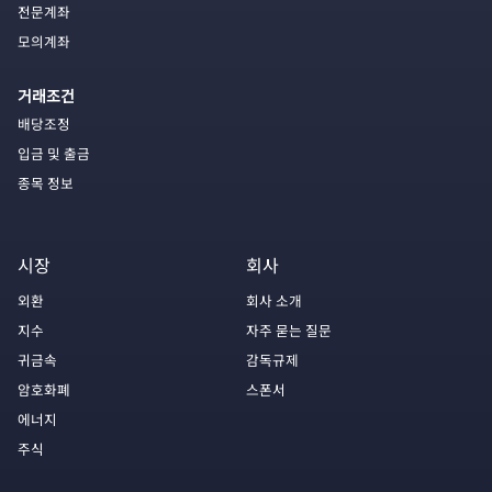
전문계좌
모의계좌
거래조건
배당조정
입금 및 출금
종목 정보
시장
회사
외환
회사 소개
지수
자주 묻는 질문
귀금속
감독규제
암호화폐
스폰서
에너지
주식