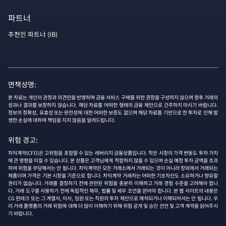
파트너
추천인 파트너 (IB)
면책성명:
본 자료는 개인의 관정과 의견만을 반영하며 금융 서비스 구매를 위한 권장을 구성하지 않으며 향후 거래의
성과나 결과를 보장하지 않습니다. 해당 자료를 어떠한 형태의 금융 제안으로 간주하지 마시기 바랍니다.
정보의 정확성, 유효성 또는 완전성에 대한 어떠한 보증도 없으며 해당 자료를 기반으로 한 투자로 인해 발
생한 손실에 대하여 책임을 지지 않음을 알려드립니다.
위험 경고:
차익계약(CFD)은 고위험을 포함할 수 있는 레버리지 금융상품입니다. 작은 시장의 가격 변동도 투자 가치
에 큰 영향을 미칠 수 있습니다. 본 상품은 고객님에게 적합하지 않을 수 있으며 손실 예정 투자 금액을 초과
하여 위험을 부담해서는 안 됩니다. 차익계약은 모든 거래소에서 거래되는 것이 아니라 장외에서 거래되는
제품이며 가격은 기본 시장을 기준으로 합니다. 차익계약 거래자는 어떠한 기초자산도 소유하거나 향유할
권리가 없습니다. 거래를 결정하기 전에 관련된 위험을 충분히 이해하고 거래 경험 수준을 고려해야 합니
다. 거래 도구를 사용하기 전에 독립적인 재무, 법률 및 세무 조언을 얻어야 합니다. 본 웹 사이트의 내용은
CG 핀테크 또는 그 계열사, 이사, 임원 또는 직원의 투자 제안으로 해석되거나 이해되어서는 안 됩니다. 우
리 거래 플랫폼의 거래 위험에 대해 더 많이 이해하기 위해 위험 공개 및 승인 선언 및 고객 계약을 읽어주시
기 바랍니다.