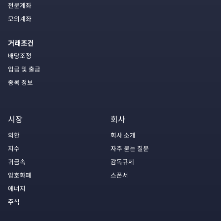
전문계좌
모의계좌
거래조건
배당조정
입금 및 출금
종목 정보
시장
회사
외환
회사 소개
지수
자주 묻는 질문
귀금속
감독규제
암호화폐
스폰서
에너지
주식