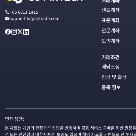
거래계좌
센트계좌
+65 6011 1415
support.kr@cgtrade.com
표준계좌
전문계좌
모의계좌
거래조건
배당조정
입금 및 출금
종목 정보
면책성명:
본 자료는 개인의 관정과 의견만을 반영하며 금융 서비스 구매를 위한 권장을
성 또는 완전성에 대한 어떠한 보증도 없으며 해당 자료를 기반으로 한 투자