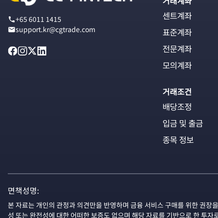
거래계좌
센트계좌
+65 6011 1415
support.kr@cgtrade.com
표준계좌
전문계좌
모의계좌
거래조건
배당조정
입금 및 출금
종목 정보
면책성명:
본 자료는 개인의 관정과 의견만을 반영하며 금융 서비스 구매를 위한 권장을
성 또는 완전성에 대한 어떠한 보증도 없으며 해당 자료를 기반으로 한 투자