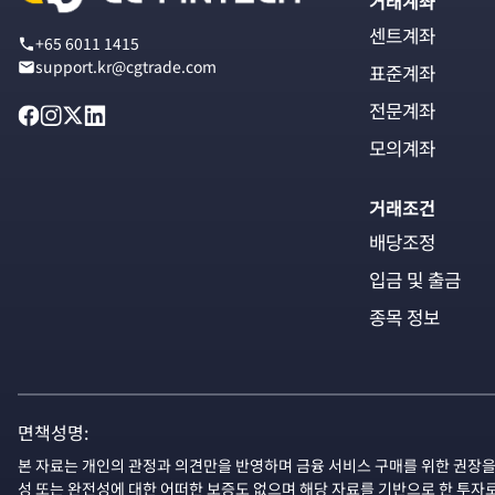
거래계좌
센트계좌
+65 6011 1415
support.kr@cgtrade.com
표준계좌
전문계좌
모의계좌
거래조건
배당조정
입금 및 출금
종목 정보
면책성명:
본 자료는 개인의 관정과 의견만을 반영하며 금융 서비스 구매를 위한 권장을
성 또는 완전성에 대한 어떠한 보증도 없으며 해당 자료를 기반으로 한 투자