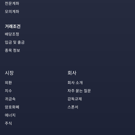
전문계좌
모의계좌
거래조건
배당조정
입금 및 출금
종목 정보
시장
회사
외환
회사 소개
지수
자주 묻는 질문
귀금속
감독규제
암호화폐
스폰서
에너지
주식