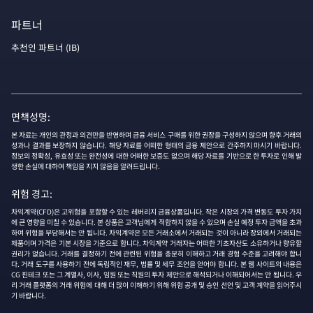
파트너
추천인 파트너 (IB)
면책성명:
본 자료는 개인의 관정과 의견만을 반영하며 금융 서비스 구매를 위한 권장을 구성하지 않으며 향후 거래의
성과나 결과를 보장하지 않습니다. 해당 자료를 어떠한 형태의 금융 제안으로 간주하지 마시기 바랍니다.
정보의 정확성, 유효성 또는 완전성에 대한 어떠한 보증도 없으며 해당 자료를 기반으로 한 투자로 인해 발
생한 손실에 대하여 책임을 지지 않음을 알려드립니다.
위험 경고:
차익계약(CFD)은 고위험을 포함할 수 있는 레버리지 금융상품입니다. 작은 시장의 가격 변동도 투자 가치
에 큰 영향을 미칠 수 있습니다. 본 상품은 고객님에게 적합하지 않을 수 있으며 손실 예정 투자 금액을 초과
하여 위험을 부담해서는 안 됩니다. 차익계약은 모든 거래소에서 거래되는 것이 아니라 장외에서 거래되는
제품이며 가격은 기본 시장을 기준으로 합니다. 차익계약 거래자는 어떠한 기초자산도 소유하거나 향유할
권리가 없습니다. 거래를 결정하기 전에 관련된 위험을 충분히 이해하고 거래 경험 수준을 고려해야 합니
다. 거래 도구를 사용하기 전에 독립적인 재무, 법률 및 세무 조언을 얻어야 합니다. 본 웹 사이트의 내용은
CG 핀테크 또는 그 계열사, 이사, 임원 또는 직원의 투자 제안으로 해석되거나 이해되어서는 안 됩니다. 우
리 거래 플랫폼의 거래 위험에 대해 더 많이 이해하기 위해 위험 공개 및 승인 선언 및 고객 계약을 읽어주시
기 바랍니다.