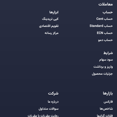
معاملات
حساب
ابزارها
حساب Cent
کپی تریدینگ
حساب Standard
تقویم اقتصادی
حساب ECN
مرکز رسانه
حساب دمو
شرایط
سود سهام
واریز و برداشت
جزئیات محصول
بازارها
شرکت
فارکس
درباره ما
شاخص‌ها
سوالات متداول
فلزات گرانبها
رعایت مقررات با مقررات