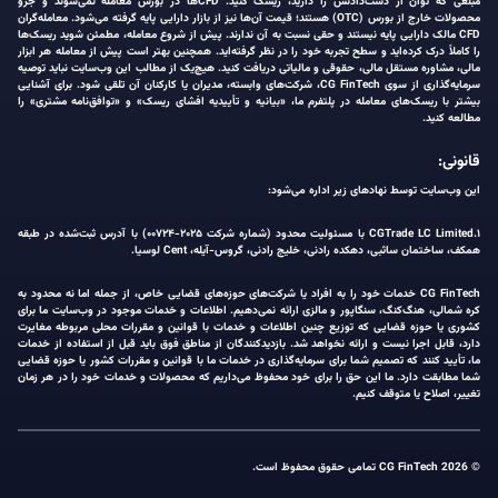
مبلغی که توان از دست‌دادنش را دارید، ریسک کنید. CFDها در بورس معامله نمی‌شوند و جزو
محصولات خارج از بورس (OTC) هستند؛ قیمت آن‌ها نیز از بازار دارایی پایه گرفته می‌شود. معامله‌گران
CFD مالک دارایی پایه نیستند و حقی نسبت به آن ندارند. پیش از شروع معامله، مطمئن شوید ریسک‌ها
را کاملاً درک کرده‌اید و سطح تجربه خود را در نظر گرفته‌اید. همچنین بهتر است پیش از معامله هر ابزار
مالی، مشاوره مستقل مالی، حقوقی و مالیاتی دریافت کنید. هیچ‌یک از مطالب این وب‌سایت نباید توصیه
سرمایه‌گذاری از سوی CG FinTech، شرکت‌های وابسته، مدیران یا کارکنان آن تلقی شود. برای آشنایی
بیشتر با ریسک‌های معامله در پلتفرم ما، «بیانیه و تأییدیه افشای ریسک» و «توافق‌نامه مشتری» را
مطالعه کنید.
قانونی:
این وب‌سایت توسط نهادهای زیر اداره می‌شود:
۱.CGTrade LC Limited با مسئولیت محدود (شماره شرکت ۲۰۲۵-۰۰۷۲۴) با آدرس ثبت‌شده در طبقه
همکف، ساختمان ساثبی، دهکده رادنی، خلیج رادنی، گروس-آیله، Cent لوسیا.
CG FinTech خدمات خود را به افراد یا شرکت‌های حوزه‌های قضایی خاص، از جمله اما نه محدود به
کره شمالی، هنگ‌کنگ، سنگاپور و مالزی ارائه نمی‌دهیم. اطلاعات و خدمات موجود در وب‌سایت ما برای
کشوری یا حوزه قضایی که توزیع چنین اطلاعات و خدمات با قوانین و مقررات محلی مربوطه مغایرت
دارد، قابل اجرا نیست و ارائه نخواهد شد. بازدیدکنندگان از مناطق فوق باید قبل از استفاده از خدمات
ما، تأیید کنند که تصمیم شما برای سرمایه‌گذاری در خدمات ما با قوانین و مقررات کشور یا حوزه قضایی
شما مطابقت دارد. ما این حق را برای خود محفوظ می‌داریم که محصولات و خدمات خود را در هر زمان
تغییر، اصلاح یا متوقف کنیم.
© 2026 CG FinTech تمامی حقوق محفوظ است.