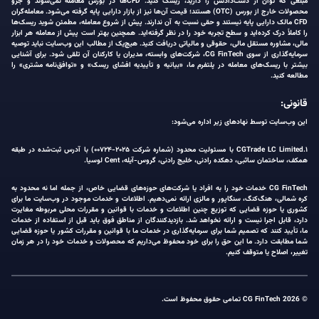
مبلغی که توان از دست‌دادنش را دارید، ریسک کنید. CFDها در بورس معامله نمی‌شوند و جزو
محصولات خارج از بورس (OTC) هستند؛ قیمت آن‌ها نیز از بازار دارایی پایه گرفته می‌شود. معامله‌گران
CFD مالک دارایی پایه نیستند و حقی نسبت به آن ندارند. پیش از شروع معامله، مطمئن شوید ریسک‌ها
را کاملاً درک کرده‌اید و سطح تجربه خود را در نظر گرفته‌اید. همچنین بهتر است پیش از معامله هر ابزار
مالی، مشاوره مستقل مالی، حقوقی و مالیاتی دریافت کنید. هیچ‌یک از مطالب این وب‌سایت نباید توصیه
سرمایه‌گذاری از سوی CG FinTech، شرکت‌های وابسته، مدیران یا کارکنان آن تلقی شود. برای آشنایی
بیشتر با ریسک‌های معامله در پلتفرم ما، «بیانیه و تأییدیه افشای ریسک» و «توافق‌نامه مشتری» را
مطالعه کنید.
قانونی:
این وب‌سایت توسط نهادهای زیر اداره می‌شود:
۱.CGTrade LC Limited با مسئولیت محدود (شماره شرکت ۲۰۲۵-۰۰۷۲۴) با آدرس ثبت‌شده در طبقه
همکف، ساختمان ساثبی، دهکده رادنی، خلیج رادنی، گروس-آیله، Cent لوسیا.
CG FinTech خدمات خود را به افراد یا شرکت‌های حوزه‌های قضایی خاص، از جمله اما نه محدود به
کره شمالی، هنگ‌کنگ، سنگاپور و مالزی ارائه نمی‌دهیم. اطلاعات و خدمات موجود در وب‌سایت ما برای
کشوری یا حوزه قضایی که توزیع چنین اطلاعات و خدمات با قوانین و مقررات محلی مربوطه مغایرت
دارد، قابل اجرا نیست و ارائه نخواهد شد. بازدیدکنندگان از مناطق فوق باید قبل از استفاده از خدمات
ما، تأیید کنند که تصمیم شما برای سرمایه‌گذاری در خدمات ما با قوانین و مقررات کشور یا حوزه قضایی
شما مطابقت دارد. ما این حق را برای خود محفوظ می‌داریم که محصولات و خدمات خود را در هر زمان
تغییر، اصلاح یا متوقف کنیم.
© 2026 CG FinTech تمامی حقوق محفوظ است.