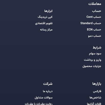
معاملات
حساب
ابزارها
حساب Cent
کپی تریدینگ
حساب Standard
تقویم اقتصادی
حساب ECN
مرکز رسانه
حساب دمو
شرایط
سود سهام
واریز و برداشت
جزئیات محصول
بازارها
شرکت
فارکس
درباره ما
شاخص‌ها
سوالات متداول
فلزات گرانبها
رعایت مقررات با مقررات