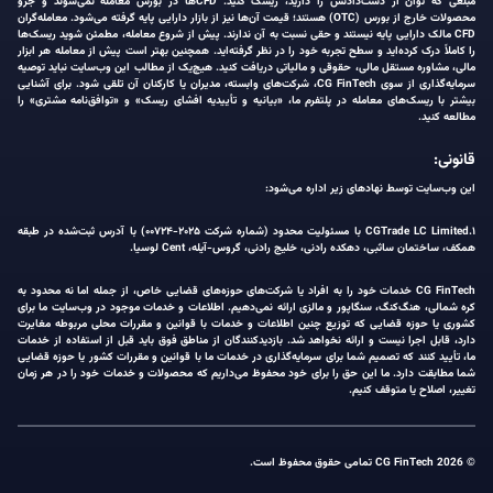
مبلغی که توان از دست‌دادنش را دارید، ریسک کنید. CFDها در بورس معامله نمی‌شوند و جزو
محصولات خارج از بورس (OTC) هستند؛ قیمت آن‌ها نیز از بازار دارایی پایه گرفته می‌شود. معامله‌گران
CFD مالک دارایی پایه نیستند و حقی نسبت به آن ندارند. پیش از شروع معامله، مطمئن شوید ریسک‌ها
را کاملاً درک کرده‌اید و سطح تجربه خود را در نظر گرفته‌اید. همچنین بهتر است پیش از معامله هر ابزار
مالی، مشاوره مستقل مالی، حقوقی و مالیاتی دریافت کنید. هیچ‌یک از مطالب این وب‌سایت نباید توصیه
سرمایه‌گذاری از سوی CG FinTech، شرکت‌های وابسته، مدیران یا کارکنان آن تلقی شود. برای آشنایی
بیشتر با ریسک‌های معامله در پلتفرم ما، «بیانیه و تأییدیه افشای ریسک» و «توافق‌نامه مشتری» را
مطالعه کنید.
قانونی:
این وب‌سایت توسط نهادهای زیر اداره می‌شود:
۱.CGTrade LC Limited با مسئولیت محدود (شماره شرکت ۲۰۲۵-۰۰۷۲۴) با آدرس ثبت‌شده در طبقه
همکف، ساختمان ساثبی، دهکده رادنی، خلیج رادنی، گروس-آیله، Cent لوسیا.
CG FinTech خدمات خود را به افراد یا شرکت‌های حوزه‌های قضایی خاص، از جمله اما نه محدود به
کره شمالی، هنگ‌کنگ، سنگاپور و مالزی ارائه نمی‌دهیم. اطلاعات و خدمات موجود در وب‌سایت ما برای
کشوری یا حوزه قضایی که توزیع چنین اطلاعات و خدمات با قوانین و مقررات محلی مربوطه مغایرت
دارد، قابل اجرا نیست و ارائه نخواهد شد. بازدیدکنندگان از مناطق فوق باید قبل از استفاده از خدمات
ما، تأیید کنند که تصمیم شما برای سرمایه‌گذاری در خدمات ما با قوانین و مقررات کشور یا حوزه قضایی
شما مطابقت دارد. ما این حق را برای خود محفوظ می‌داریم که محصولات و خدمات خود را در هر زمان
تغییر، اصلاح یا متوقف کنیم.
© 2026 CG FinTech تمامی حقوق محفوظ است.