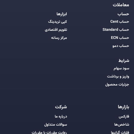
معاملات
حساب
ابزارها
حساب Cent
کپی تریدینگ
حساب Standard
تقویم اقتصادی
حساب ECN
مرکز رسانه
حساب دمو
شرایط
سود سهام
واریز و برداشت
جزئیات محصول
بازارها
شرکت
فارکس
درباره ما
شاخص‌ها
سوالات متداول
فلزات گرانبها
رعایت مقررات با مقررات