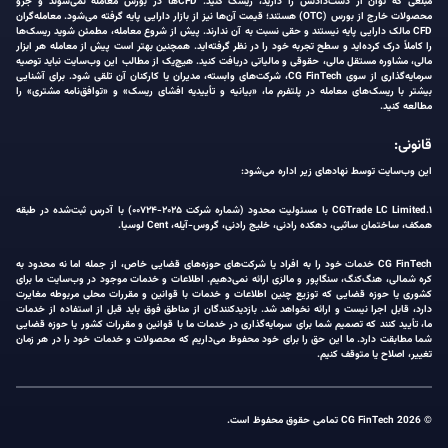
مبلغی که توان از دست‌دادنش را دارید، ریسک کنید. CFDها در بورس معامله نمی‌شوند و جزو
محصولات خارج از بورس (OTC) هستند؛ قیمت آن‌ها نیز از بازار دارایی پایه گرفته می‌شود. معامله‌گران
CFD مالک دارایی پایه نیستند و حقی نسبت به آن ندارند. پیش از شروع معامله، مطمئن شوید ریسک‌ها
را کاملاً درک کرده‌اید و سطح تجربه خود را در نظر گرفته‌اید. همچنین بهتر است پیش از معامله هر ابزار
مالی، مشاوره مستقل مالی، حقوقی و مالیاتی دریافت کنید. هیچ‌یک از مطالب این وب‌سایت نباید توصیه
سرمایه‌گذاری از سوی CG FinTech، شرکت‌های وابسته، مدیران یا کارکنان آن تلقی شود. برای آشنایی
بیشتر با ریسک‌های معامله در پلتفرم ما، «بیانیه و تأییدیه افشای ریسک» و «توافق‌نامه مشتری» را
مطالعه کنید.
قانونی:
این وب‌سایت توسط نهادهای زیر اداره می‌شود:
۱.CGTrade LC Limited با مسئولیت محدود (شماره شرکت ۲۰۲۵-۰۰۷۲۴) با آدرس ثبت‌شده در طبقه
همکف، ساختمان ساثبی، دهکده رادنی، خلیج رادنی، گروس-آیله، Cent لوسیا.
CG FinTech خدمات خود را به افراد یا شرکت‌های حوزه‌های قضایی خاص، از جمله اما نه محدود به
کره شمالی، هنگ‌کنگ، سنگاپور و مالزی ارائه نمی‌دهیم. اطلاعات و خدمات موجود در وب‌سایت ما برای
کشوری یا حوزه قضایی که توزیع چنین اطلاعات و خدمات با قوانین و مقررات محلی مربوطه مغایرت
دارد، قابل اجرا نیست و ارائه نخواهد شد. بازدیدکنندگان از مناطق فوق باید قبل از استفاده از خدمات
ما، تأیید کنند که تصمیم شما برای سرمایه‌گذاری در خدمات ما با قوانین و مقررات کشور یا حوزه قضایی
شما مطابقت دارد. ما این حق را برای خود محفوظ می‌داریم که محصولات و خدمات خود را در هر زمان
تغییر، اصلاح یا متوقف کنیم.
© 2026 CG FinTech تمامی حقوق محفوظ است.