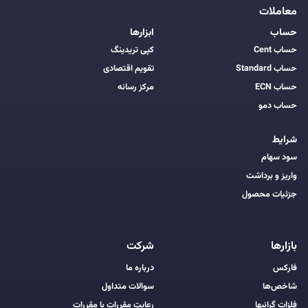
معاملات
حساب
ابزارها
حساب Cent
کپی تریدینگ
حساب Standard
تقویم اقتصادی
حساب ECN
مرکز رسانه
حساب دمو
شرایط
سود سهام
واریز و برداشت
جزئیات محصول
بازارها
شرکت
فارکس
درباره ما
شاخص‌ها
سوالات متداول
فلزات گرانبها
رعایت مقررات با مقررات