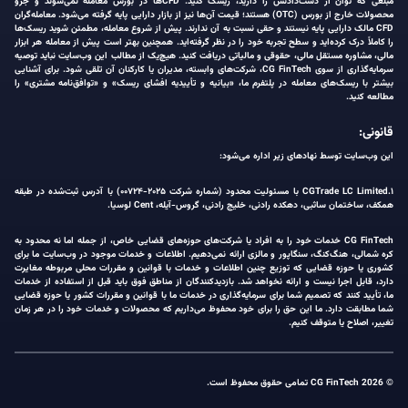
مبلغی که توان از دست‌دادنش را دارید، ریسک کنید. CFDها در بورس معامله نمی‌شوند و جزو
محصولات خارج از بورس (OTC) هستند؛ قیمت آن‌ها نیز از بازار دارایی پایه گرفته می‌شود. معامله‌گران
CFD مالک دارایی پایه نیستند و حقی نسبت به آن ندارند. پیش از شروع معامله، مطمئن شوید ریسک‌ها
را کاملاً درک کرده‌اید و سطح تجربه خود را در نظر گرفته‌اید. همچنین بهتر است پیش از معامله هر ابزار
مالی، مشاوره مستقل مالی، حقوقی و مالیاتی دریافت کنید. هیچ‌یک از مطالب این وب‌سایت نباید توصیه
سرمایه‌گذاری از سوی CG FinTech، شرکت‌های وابسته، مدیران یا کارکنان آن تلقی شود. برای آشنایی
بیشتر با ریسک‌های معامله در پلتفرم ما، «بیانیه و تأییدیه افشای ریسک» و «توافق‌نامه مشتری» را
مطالعه کنید.
قانونی:
این وب‌سایت توسط نهادهای زیر اداره می‌شود:
۱.CGTrade LC Limited با مسئولیت محدود (شماره شرکت ۲۰۲۵-۰۰۷۲۴) با آدرس ثبت‌شده در طبقه
همکف، ساختمان ساثبی، دهکده رادنی، خلیج رادنی، گروس-آیله، Cent لوسیا.
CG FinTech خدمات خود را به افراد یا شرکت‌های حوزه‌های قضایی خاص، از جمله اما نه محدود به
کره شمالی، هنگ‌کنگ، سنگاپور و مالزی ارائه نمی‌دهیم. اطلاعات و خدمات موجود در وب‌سایت ما برای
کشوری یا حوزه قضایی که توزیع چنین اطلاعات و خدمات با قوانین و مقررات محلی مربوطه مغایرت
دارد، قابل اجرا نیست و ارائه نخواهد شد. بازدیدکنندگان از مناطق فوق باید قبل از استفاده از خدمات
ما، تأیید کنند که تصمیم شما برای سرمایه‌گذاری در خدمات ما با قوانین و مقررات کشور یا حوزه قضایی
شما مطابقت دارد. ما این حق را برای خود محفوظ می‌داریم که محصولات و خدمات خود را در هر زمان
تغییر، اصلاح یا متوقف کنیم.
© 2026 CG FinTech تمامی حقوق محفوظ است.