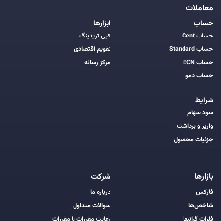
معاملات
حساب
ابزارها
حساب Cent
کپی تریدینگ
حساب Standard
تقویم اقتصادی
حساب ECN
مرکز رسانه
حساب دمو
شرایط
سود سهام
واریز و برداشت
جزئیات محصول
بازارها
شرکت
فارکس
درباره ما
شاخص‌ها
سوالات متداول
فلزات گرانبها
رعایت مقررات با مقررات