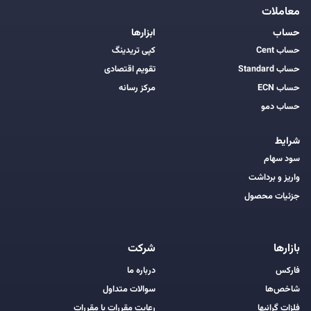
معاملات
حساب
ابزارها
حساب Cent
کپی تریدینگ
حساب Standard
تقویم اقتصادی
حساب ECN
مرکز رسانه
حساب دمو
شرایط
سود سهام
واریز و برداشت
جزئیات محصول
بازارها
شرکت
فارکس
درباره ما
شاخص‌ها
سوالات متداول
فلزات گرانبها
رعایت مقررات با مقررات