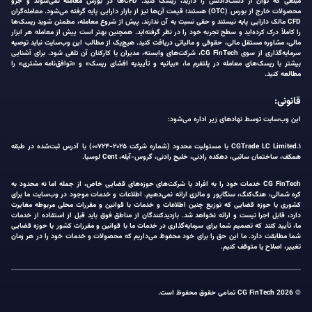
مبلغی که توان از دست‌دادنش را دارید، ریسک کنید. CFDها در بورس معامله نمی‌شوند و جزو
محصولات خارج از بورس (OTC) هستند؛ قیمت آن‌ها نیز از بازار دارایی پایه گرفته می‌شود. معامله‌گران
CFD مالک دارایی پایه نیستند و حقی نسبت به آن ندارند. پیش از شروع معامله، مطمئن شوید ریسک‌ها
را کاملاً درک کرده‌اید و سطح تجربه خود را در نظر گرفته‌اید. همچنین بهتر است پیش از معامله هر ابزار
مالی، مشاوره مستقل مالی، حقوقی و مالیاتی دریافت کنید. هیچ‌یک از مطالب این وب‌سایت نباید توصیه
سرمایه‌گذاری از سوی CG FinTech، شرکت‌های وابسته، مدیران یا کارکنان آن تلقی شود. برای آشنایی
بیشتر با ریسک‌های معامله در پلتفرم ما، «بیانیه و تأییدیه افشای ریسک» و «توافق‌نامه مشتری» را
مطالعه کنید.
قانونی:
این وب‌سایت توسط نهادهای زیر اداره می‌شود:
۱.CGTrade LC Limited با مسئولیت محدود (شماره شرکت ۲۰۲۵-۰۰۷۲۴) با آدرس ثبت‌شده در طبقه
همکف، ساختمان ساثبی، دهکده رادنی، خلیج رادنی، گروس-آیله، Cent لوسیا.
CG FinTech خدمات خود را به افراد یا شرکت‌های حوزه‌های قضایی خاص، از جمله اما نه محدود به
کره شمالی، هنگ‌کنگ، سنگاپور و مالزی ارائه نمی‌دهیم. اطلاعات و خدمات موجود در وب‌سایت ما برای
کشوری یا حوزه قضایی که توزیع چنین اطلاعات و خدمات با قوانین و مقررات محلی مربوطه مغایرت
دارد، قابل اجرا نیست و ارائه نخواهد شد. بازدیدکنندگان از مناطق فوق باید قبل از استفاده از خدمات
ما، تأیید کنند که تصمیم شما برای سرمایه‌گذاری در خدمات ما با قوانین و مقررات کشور یا حوزه قضایی
شما مطابقت دارد. ما این حق را برای خود محفوظ می‌داریم که محصولات و خدمات خود را در هر زمان
تغییر، اصلاح یا متوقف کنیم.
© 2026 CG FinTech تمامی حقوق محفوظ است.